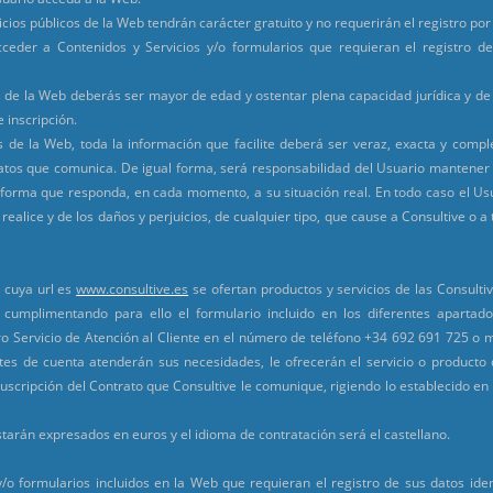
vicios públicos de la Web tendrán carácter gratuito y no requerirán el registro po
ceder a Contenidos y Servicios y/o formularios que requieran el registro d
de la Web deberás ser mayor de edad y ostentar plena capacidad jurídica y de o
e inscripción.
 de la Web, toda la información que facilite deberá ser veraz, exacta y comple
datos que comunica. De igual forma, será responsabilidad del Usuario mantener t
orma que responda, en cada momento, a su situación real. En todo caso el Usu
realice y de los daños y perjuicios, de cualquier tipo, que cause a Consultive o a
b cuya url es
www.consultive.es
se ofertan productos y servicios de las Consult
e cumplimentando para ello el formulario incluido en los diferentes aparta
o Servicio de Atención al Cliente en el número de teléfono +34 692 691 725 o m
tes de cuenta atenderán sus necesidades, le ofrecerán el servicio o producto 
uscripción del Contrato que Consultive le comunique, rigiendo lo establecido en
starán expresados en euros y el idioma de contratación será el castellano.
/o formularios incluidos en la Web que requieran el registro de sus datos ident