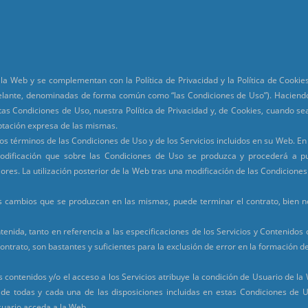
la Web y se complementan con la Política de Privacidad y la Política de Cookies
adelante, denominadas de forma común como “las Condiciones de Uso”). Haciend
tas Condiciones de Uso, nuestra Política de Privacidad y, de Cookies, cuando se
eptación expresa de las mismas.
os términos de las Condiciones de Uso y de los Servicios incluidos en su Web. En 
modificación que sobre las Condiciones de Uso se produzca y procederá a pu
ores. La utilización posterior de la Web tras una modificación de las Condicion
os cambios que se produzcan en las mismas, puede terminar el contrato, bien n
enida, tanto en referencia a las especificaciones de los Servicios y Contenidos
ntrato, son bastantes y suficientes para la exclusión de error en la formación d
s contenidos y/o el acceso a los Servicios atribuye la condición de Usuario de la
s de todas y cada una de las disposiciones incluidas en estas Condiciones de 
uario acceda a la Web.