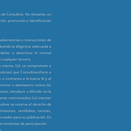
 de Consultive. No obstante, en
ión, promoción o identificación
advertencias o instrucciones de
leando la diligencia adecuada a
 dañar o deteriorar el normal
 cualquier tercero.
 la misma. Ud. se compromete a
oticias) que Consultiveofrece a
s o contrarias a la buena fe y al
rorismo o atentatorio contra los
nas, introducir o difundir en la
ente mencionados; (iv) intentar
sultive se reserva el derecho de
natorios, xenófobos, racistas,
decuados para su publicación. En
herramientas de participación.
b.