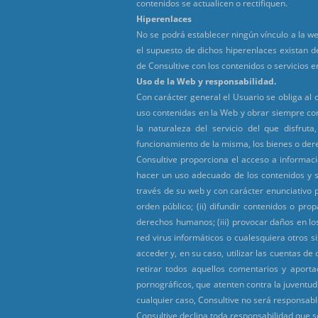
contenidos se actualicen o rectifiquen.
Hiperenlaces
No se podrá establecer ningún vínculo a la we
el supuesto de dichos hiperenlaces existan d
de Consultive con los contenidos o servicios 
Uso de la Web y responsabilidad.
Con carácter general el Usuario se obliga al 
uso contenidas en la Web y obrar siempre con
la naturaleza del servicio del que disfru
funcionamiento de la misma, los bienes o dere
Consultive proporciona el acceso a informac
hacer un uso adecuado de los contenidos y se
través de su web y con carácter enunciativo per
orden público; (ii) difundir contenidos o pro
derechos humanos; (iii) provocar daños en los
red virus informáticos o cualesquiera otros s
acceder y, en su caso, utilizar las cuentas d
retirar todos aquellos comentarios y aporta
pornográficos, que atenten contra la juventud 
cualquier caso, Consultive no será responsable
Consultive declina toda responsabilidad que s