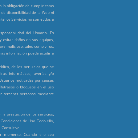
o la obligación de cumplir estas
 de disponibilidad de la Web ni
te los Servicios no sometidos a
ponsabilidad del Usuario. Es
y evitar daños en sus equipos,
are malicioso, tales como virus,
 más información puede acudir a
dico, de los perjuicios que se
irus informáticos, averías y/o
 Usuarios motivadas por causas
 Retrasos o bloqueos en el uso
por terceras personas mediante
 la prestación de los servicios,
 Condiciones de Uso. Todo ello,
 Consultive.
ier momento. Cuando ello sea