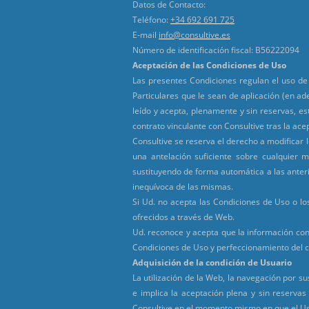
Datos de Contacto:
Teléfono:
+34 692 691 725
E-mail
info@consultive.es
Número de identificación fiscal: B56222094
Aceptación de las Condiciones de Uso
Las presentes Condiciones regulan el uso de 
Particulares que le sean de aplicación (en 
leído y acepta, plenamente y sin reservas, es
contrato vinculante con Consultive tras la ac
Consultive se reserva el derecho a modificar l
una antelación suficiente sobre cualquier 
sustituyendo de forma automática a las anteri
inequívoca de las mismas.
Si Ud. no acepta las Condiciones de Uso o l
ofrecidos a través de Web.
Ud. reconoce y acepta que la información cont
Condiciones de Uso y perfeccionamiento del co
Adquisición de la condición de Usuario
La utilización de la Web, la navegación por su
e implica la aceptación plena y sin reserva
Consultive en el momento mismo en que el Us