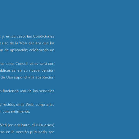
 y, en su caso, las Condiciones
o uso de la Web declara que ha
an de aplicación; celebrando un
tal caso, Consultive avisará con
blicarlas en su nueva versión
es de Uso supondrá la aceptación
o haciendo uso de los servicios
 ofrecidos en la Web, como a las
el consentimiento.
 Web (en adelante, el «Usuario»)
Uso en la versión publicada por