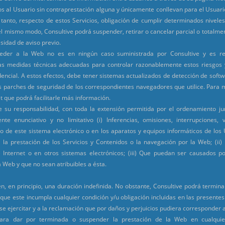
os al Usuario sin contraprestación alguna y únicamente conllevan para el Usuari
 tanto, respecto de estos Servicios, obligación de cumplir determinados niveles
l mismo modo, Consultive podrá suspender, retirar o cancelar parcial o totalmen
sidad de aviso previo.
ceder a la Web no es en ningún caso suministrada por Consultive y es res
las medidas técnicas adecuadas para controlar razonablemente estos riesgos 
encial. A estos efectos, debe tener sistemas actualizados de detección de softw
los parches de seguridad de los correspondientes navegadores que utilice. Para
t que podrá facilitarle más información.
 su responsabilidad, con toda la extensión permitida por el ordenamiento jurí
e enunciativo y no limitativo (i) Inferencias, omisiones, interrupciones, v
o de este sistema electrónico o en los aparatos y equipos informáticos de los
 la prestación de los Servicios y Contenidos o la navegación por la Web; (ii)
 Internet o en otros sistemas electrónicos; (iii) Que puedan ser causados 
a Web y que no sean atribuibles a ésta.
n, en principio, una duración indefinida. No obstante, Consultive podrá terminar
que este incumpla cualquier condición y/u obligación incluidas en las presentes
se ejercitar y a la reclamación que por daños y perjuicios pudiera corresponder a
a para dar por terminada o suspender la prestación de la Web en cualqu