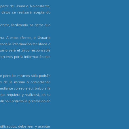
r parte del Usuario. No obstante,
e datos se realizará aceptando
brar, facilitando los datos que
ta. A estos efectos, el Usuario
oda la información facilitada a
ario será el único responsable
 terceros por la información que
ive pero los mismos sólo podrán
dos de la misma o contactando
ediante correo electrónico a la
que requiera y realizará, en su
 dicho Contrato la prestación de
ificativos, debe leer y aceptar