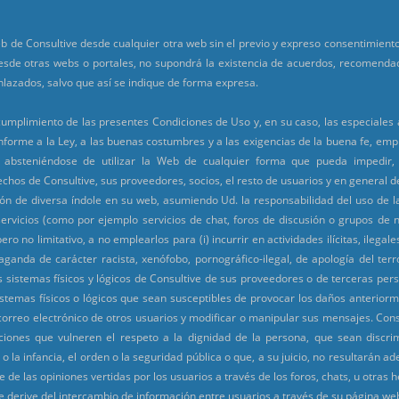
b de Consultive desde cualquier otra web sin el previo y expreso consentimiento
esde otras webs o portales, no supondrá la existencia de acuerdos, recomendac
enlazados, salvo que así se indique de forma expresa.
cumplimiento de las presentes Condiciones de Uso y, en su caso, las especiales 
forme a la Ley, a las buenas costumbres y a las exigencias de la buena fe, emp
ta, absteniéndose de utilizar la Web de cualquier forma que pueda impedir,
chos de Consultive, sus proveedores, socios, el resto de usuarios y en general de
ión de diversa índole en su web, asumiendo Ud. la responsabilidad del uso de
rvicios (como por ejemplo servicios de chat, foros de discusión o grupos de n
o no limitativo, a no emplearlos para (i) incurrir en actividades ilícitas, ilegale
paganda de carácter racista, xenófobo, pornográfico-ilegal, de apología del ter
 sistemas físicos y lógicos de Consultive de sus proveedores o de terceras perso
istemas físicos o lógicos que sean susceptibles de provocar los daños anteriorm
e correo electrónico de otros usuarios y modificar o manipular sus mensajes. Con
ciones que vulneren el respeto a la dignidad de la persona, que sean discrimi
o la infancia, el orden o la seguridad pública o que, a su juicio, no resultarán a
 de las opiniones vertidas por los usuarios a través de los foros, chats, u otras 
e derive del intercambio de información entre usuarios a través de su página we